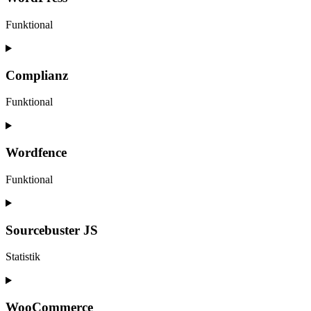
Funktional
Consent
to
service
Complianz
wordpress
Funktional
Consent
to
service
Wordfence
complianz
Funktional
Consent
to
service
Sourcebuster JS
wordfence
Statistik
Consent
to
service
WooCommerce