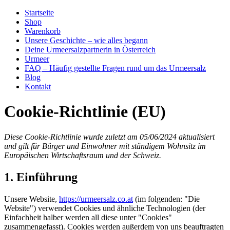
Zum
Startseite
Inhalt
Shop
springen
Warenkorb
Unsere Geschichte – wie alles begann
Deine Urmeersalzpartnerin in Österreich
Urmeer
FAQ – Häufig gestellte Fragen rund um das Urmeersalz
Blog
Kontakt
Cookie-Richtlinie (EU)
Diese Cookie-Richtlinie wurde zuletzt am 05/06/2024 aktualisiert
und gilt für Bürger und Einwohner mit ständigem Wohnsitz im
Europäischen Wirtschaftsraum und der Schweiz.
1. Einführung
Unsere Website,
https://urmeersalz.co.at
(im folgenden: "Die
Website") verwendet Cookies und ähnliche Technologien (der
Einfachheit halber werden all diese unter "Cookies"
zusammengefasst). Cookies werden außerdem von uns beauftragten