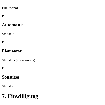
sourcebuster-
js
Funktional
Consent
to
service
Automattic
woocommerce
Statistik
Consent
to
service
Elementor
automattic
Statistics (anonymous)
Consent
to
service
Sonstiges
elementor
Statistik
Consent
7. Einwilligung
to
service