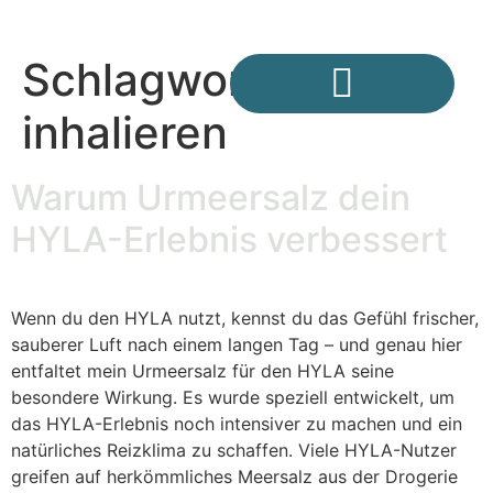
Schlagwort:
inhalieren
Unsere Geschichte – wie alles begann
Deine Urmeersalzpartnerin in Österreich
FAQ – Häufig gestellte Fragen rund um das Urmeersalz
Warum Urmeersalz dein
HYLA-Erlebnis verbessert
Wenn du den HYLA nutzt, kennst du das Gefühl frischer,
sauberer Luft nach einem langen Tag – und genau hier
entfaltet mein Urmeersalz für den HYLA seine
besondere Wirkung. Es wurde speziell entwickelt, um
das HYLA-Erlebnis noch intensiver zu machen und ein
natürliches Reizklima zu schaffen. Viele HYLA-Nutzer
greifen auf herkömmliches Meersalz aus der Drogerie