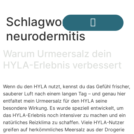
Schlagwort:
neurodermitis
Unsere Geschichte – wie alles begann
Deine Urmeersalzpartnerin in Österreich
FAQ – Häufig gestellte Fragen rund um das Urmeersalz
Warum Urmeersalz dein
HYLA-Erlebnis verbessert
Wenn du den HYLA nutzt, kennst du das Gefühl frischer,
sauberer Luft nach einem langen Tag – und genau hier
entfaltet mein Urmeersalz für den HYLA seine
besondere Wirkung. Es wurde speziell entwickelt, um
das HYLA-Erlebnis noch intensiver zu machen und ein
natürliches Reizklima zu schaffen. Viele HYLA-Nutzer
greifen auf herkömmliches Meersalz aus der Drogerie